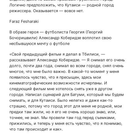
Логично предположить, что Кутаиси — родной город
режиссера. Оказывается — вовсе нет.
Faraz Fesharaki
В образе героя — футболиста Георгия (Георгий
Бочоришвили) Александр Коберидзе воплотил свою
несбывшуюся мечту о футболе
«Свой предыдущий фильм я делал в Тбилиси, —
рассказывает Александр Коберидзе. — Я снимал его очень
долго, почти два года, снимал во всем городе, снял очень
многое, что мне было важно. В какой-то момент у меня
появилось чувство, что я пресыщен, здесь мои
кинематографические возможности исчерпаны. И
следующий фильм мне хотелось снять уже в другом
городе. Написал сценарий для Батуми, который мы будем
снимать, и для Кутаиси. Было нелегко и даже как-то
страшно, потому что город этот для меня не родной, мои
предки там жили, но я его не очень хорошо знаю, или,
точнее, не знал. Мы провели там год перед съемками,
прижились, и теперь у меня есть чувство, что я понимаю,
что там происходит и как».