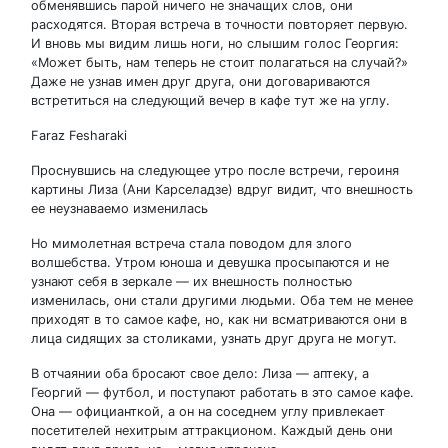
обменявшись парой ничего не значащих слов, они
расходятся. Вторая встреча в точности повторяет первую.
И вновь мы видим лишь ноги, но слышим голос Георгия:
«Может быть, нам теперь не стоит полагаться на случай?»
Даже не узнав имен друг друга, они договариваются
встретиться на следующий вечер в кафе тут же на углу.
Faraz Fesharaki
Проснувшись на следующее утро после встречи, героиня
картины Лиза (Ани Карселадзе) вдруг видит, что внешность
ее неузнаваемо изменилась
Но мимолетная встреча стала поводом для злого
волшебства. Утром юноша и девушка просыпаются и не
узнают себя в зеркале — их внешность полностью
изменилась, они стали другими людьми. Оба тем не менее
приходят в то самое кафе, но, как ни всматриваются они в
лица сидящих за столиками, узнать друг друга не могут.
В отчаянии оба бросают свое дело: Лиза — аптеку, а
Георгий — футбол, и поступают работать в это самое кафе.
Она — официанткой, а он на соседнем углу привлекает
посетителей нехитрым аттракционом. Каждый день они