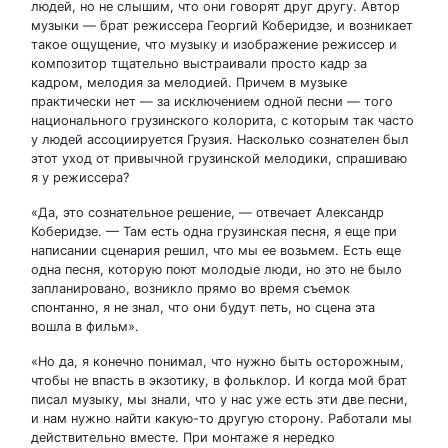
людей, но не слышим, что они говорят друг другу. Автор
музыки — брат режиссера Георгий Коберидзе, и возникает
такое ощущение, что музыку и изображение режиссер и
композитор тщательно выстраивали просто кадр за
кадром, мелодия за мелодией. Причем в музыке
практически нет — за исключением одной песни — того
национального грузинского колорита, с которым так часто
у людей ассоциируется Грузия. Насколько сознателен был
этот уход от привычной грузинской мелодики, спрашиваю
я у режиссера?
«Да, это сознательное решение, — отвечает Александр
Коберидзе. — Там есть одна грузинская песня, я еще при
написании сценария решил, что мы ее возьмем. Есть еще
одна песня, которую поют молодые люди, но это не было
запланировано, возникло прямо во время съемок
спонтанно, я не знал, что они будут петь, но сцена эта
вошла в фильм».
«Но да, я конечно понимал, что нужно быть осторожным,
чтобы не впасть в экзотику, в фольклор. И когда мой брат
писал музыку, мы знали, что у нас уже есть эти две песни,
и нам нужно найти какую-то другую сторону. Работали мы
действительно вместе. При монтаже я нередко