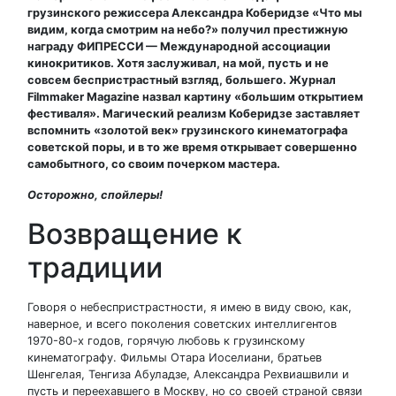
грузинского режиссера Александра Коберидзе «Что мы
видим, когда смотрим на небо?» получил престижную
награду ФИПРЕССИ — Международной ассоциации
кинокритиков. Хотя заслуживал, на мой, пусть и не
совсем беспристрастный взгляд, большего. Журнал
Filmmaker Magazine назвал картину «большим открытием
фестиваля». Магический реализм Коберидзе заставляет
вспомнить «золотой век» грузинского кинематографа
советской поры, и в то же время открывает совершенно
самобытного, со своим почерком мастера.
Осторожно, спойлеры!
Возвращение к
традиции
Говоря о небеспристрастности, я имею в виду свою, как,
наверное, и всего поколения советских интеллигентов
1970-80-х годов, горячую любовь к грузинскому
кинематографу. Фильмы Отара Иоселиани, братьев
Шенгелая, Тенгиза Абуладзе, Александра Рехвиашвили и
пусть и переехавшего в Москву, но со своей страной связи