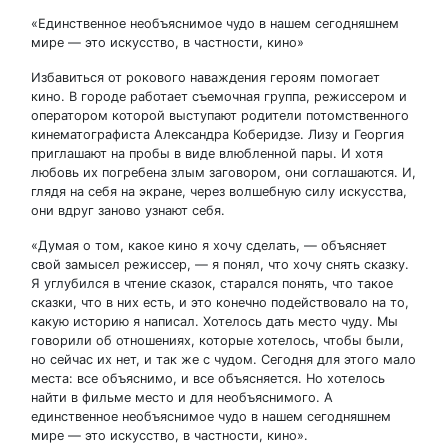
«Единственное необъяснимое чудо в нашем сегодняшнем
мире — это искусство, в частности, кино»
Избавиться от рокового наваждения героям помогает
кино. В городе работает съемочная группа, режиссером и
оператором которой выступают родители потомственного
кинематографиста Александра Коберидзе. Лизу и Георгия
приглашают на пробы в виде влюбленной пары. И хотя
любовь их погребена злым заговором, они соглашаются. И,
глядя на себя на экране, через волшебную силу искусства,
они вдруг заново узнают себя.
«Думая о том, какое кино я хочу сделать, — объясняет
свой замысел режиссер, — я понял, что хочу снять сказку.
Я углубился в чтение сказок, старался понять, что такое
сказки, что в них есть, и это конечно подействовало на то,
какую историю я написал. Хотелось дать место чуду. Мы
говорили об отношениях, которые хотелось, чтобы были,
но сейчас их нет, и так же с чудом. Сегодня для этого мало
места: все объяснимо, и все объясняется. Но хотелось
найти в фильме место и для необъяснимого. А
единственное необъяснимое чудо в нашем сегодняшнем
мире — это искусство, в частности, кино».