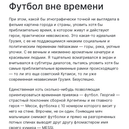
Футбол вне времени
При этом, какой бы этнографически точной ни выглядела в
фильме картина города и страны, уловить хотя бы
приблизительно время, в котором живут и действуют
герои, практически невозможно. Это какая-то идеальная
Грузия, с ее не поддающимися никаким социальным и
политическим переменам пейзажами — горы, река, уютные
улочки. С ее вечным и неизменно ароматным хачапури и
красивыми людьми. Я тщательно всматривался в экран и
вчитывался в субтитры диалогов, пытаясь уловить хотя бы
самые приблизительные временные рамки происходящего
— то ли это еще советский Кутаиси, то ли уже
современная независимая Грузия. Безуспешно.
Единственная хоть сколько-нибудь позволяющая
ориентироваться временная привязка — футбол. Георгий —
страстный поклонник сборной Аргентины и ее главного
героя — Месси, футболка с 10 номером которого висит у
него на стене. Впрочем, не он один. Гоняющие мяч
мальчишки снимают футболки и прямо на разгоряченных
потных спинах выводят друг другу фломастером имя
своего кумира — MESSI.