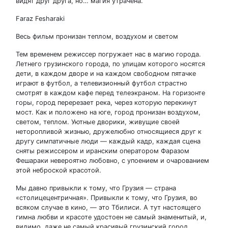
видят друг друга, но… магия утрачена.
Faraz Fesharaki
Весь фильм пронизан теплом, воздухом и светом
Тем временем режиссер погружает нас в магию города.
Летнего грузинского города, по улицам которого носятся
дети, в каждом дворе и на каждом свободном пятачке
играют в футбол, а телевизионный футбол страстно
смотрят в каждом кафе перед телеэкраном. На горизонте
горы, город перерезает река, через которую перекинут
мост. Как и положено на юге, город пронизан воздухом,
светом, теплом. Уютные дворики, живущие своей
неторопливой жизнью, дружелюбно относящиеся друг к
другу симпатичные люди — каждый кадр, каждая сцена
сняты режиссером и иранским оператором Фаразом
Фешараки невероятно любовно, с упоением и очарованием
этой неброской красотой.
Мы давно привыкли к тому, что Грузия — страна
«столицецентричная». Привыкли к тому, что Грузия, во
всяком случае в кино, — это Тбилиси. А тут настоящего
гимна любви и красоте удостоен не самый знаменитый, и,
видимо, даже не самый красивый грузинский город.