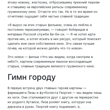
этому новому, жесткому, отбросившему прежний лиризм
и ставшему на европейские рельсы современному
грузинскому кино. Отчасти это так. Но в то же время он
отчетливо ощущает себя частью славной традиции.
«Я вырос на этих старых фильмах, очень их люблю и
постоянно пересматриваю, — говорит Коберидзе в
интервью Русской службе Би-би-си. — Я не хотел идти
против них, а хотел искать в них ресурс, который поможет
сделать мне свое собственное кино. Это самая лучшая
почва, на которой можно делать что-то новое».
Это новое — фильм «Что мы видим, когда смотрим в
небо?», картина современным языком воссоздающая
старые, славные традиции великого грузинского кино.
Гимн городу
В первую встречу двух главных героев картины —
фармацевта Лизы и футболиста Георгия — мы видим лишь
их ноги. Они сталкиваются друг с другом на перекрестке
их родного Кутаиси, Лиза роняет книгу, которую она
держала в руках. Георгий книгу поднимает, и,