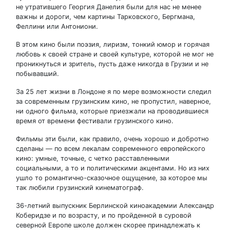
не утратившего Георгия Данелия были для нас не менее
важны и дороги, чем картины Тарковского, Бергмана,
Феллини или Антониони.
В этом кино были поэзия, лиризм, тонкий юмор и горячая
любовь к своей стране и своей культуре, которой не мог не
проникнуться и зритель, пусть даже никогда в Грузии и не
побывавший.
За 25 лет жизни в Лондоне я по мере возможности следил
за современным грузинским кино, не пропустил, наверное,
ни одного фильма, которые приезжали на проводившиеся
время от времени фестивали грузинского кино.
Фильмы эти были, как правило, очень хорошо и добротно
сделаны — по всем лекалам современного европейского
кино: умные, точные, с четко расставленными
социальными, а то и политическими акцентами. Но из них
ушло то романтично-сказочное ощущение, за которое мы
так любили грузинский кинематограф.
36-летний выпускник Берлинской киноакадемии Александр
Коберидзе и по возрасту, и по пройденной в суровой
северной Европе школе должен скорее принадлежать к