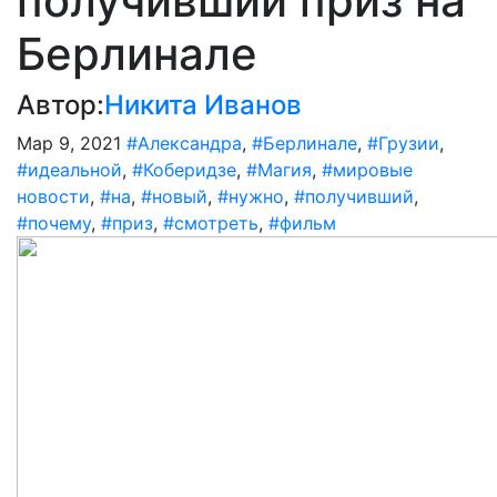
получивший приз на
Берлинале
Автор:
Никита Иванов
Мар 9, 2021
#Александра
,
#Берлинале
,
#Грузии
,
#идеальной
,
#Коберидзе
,
#Магия
,
#мировые
новости
,
#на
,
#новый
,
#нужно
,
#получивший
,
#почему
,
#приз
,
#смотреть
,
#фильм