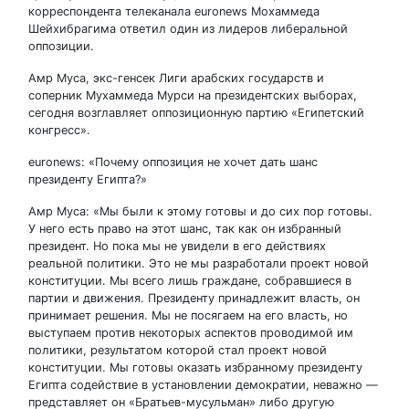
корреспондента телеканала euronews Мохаммеда
Шейхибрагима ответил один из лидеров либеральной
оппозиции.
Амр Муса, экс-генсек Лиги арабских государств и
соперник Мухаммеда Мурси на президентских выборах,
сегодня возглавляет оппозиционную партию «Египетский
конгресс».
euronews: «Почему оппозиция не хочет дать шанс
президенту Египта?»
Амр Муса: «Мы были к этому готовы и до сих пор готовы.
У него есть право на этот шанс, так как он избранный
президент. Но пока мы не увидели в его действиях
реальной политики. Это не мы разработали проект новой
конституции. Мы всего лишь граждане, собравшиеся в
партии и движения. Президенту принадлежит власть, он
принимает решения. Мы не посягаем на его власть, но
выступаем против некоторых аспектов проводимой им
политики, результатом которой стал проект новой
конституции. Мы готовы оказать избранному президенту
Египта содействие в установлении демократии, неважно —
представляет он «Братьев-мусульман» либо другую