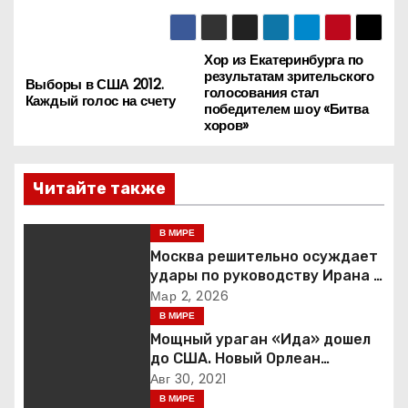
Хор из Екатеринбурга по
Н
результатам зрительского
Выборы в США 2012.
голосования стал
а
Каждый голос на счету
победителем шоу «Битва
хоров»
в
и
Читайте также
г
В МИРЕ
а
Москва решительно осуждает
удары по руководству Ирана и
ц
призывает к немедленной
Мар 2, 2026
деэскалации
В МИРЕ
и
Мощный ураган «Ида» дошел
до США. Новый Орлеан
я
готовится к удару стихии
Авг 30, 2021
В МИРЕ