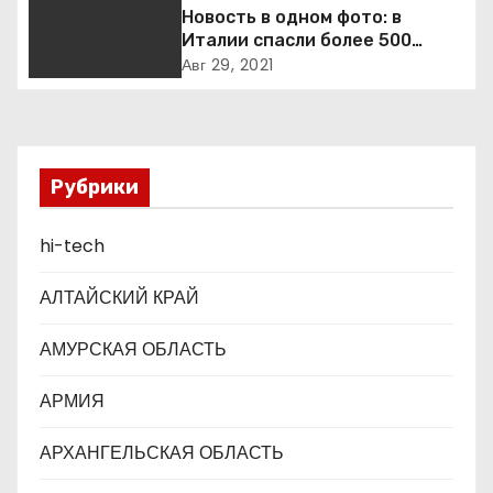
п
Новость в одном фото: в
Италии спасли более 500
о
мигрантов на рыбацкой лодке
Авг 29, 2021
з
а
п
Рубрики
и
hi-tech
с
АЛТАЙСКИЙ КРАЙ
я
АМУРСКАЯ ОБЛАСТЬ
м
АРМИЯ
АРХАНГЕЛЬСКАЯ ОБЛАСТЬ