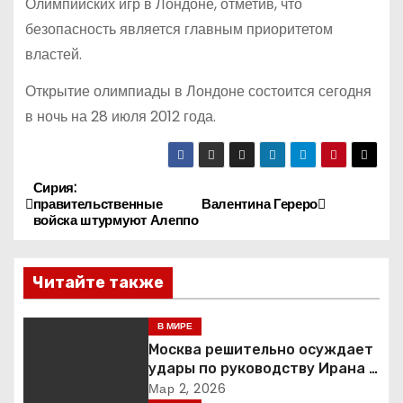
Олимпийских игр в Лондоне, отметив, что
безопасность является главным приоритетом
властей.
Открытие олимпиады в Лондоне состоится сегодня
в ночь на 28 июля 2012 года.
Сирия:
Н
правительственные
Валентина Гереро
войска штурмуют Алеппо
а
в
Читайте также
и
В МИРЕ
г
Москва решительно осуждает
удары по руководству Ирана и
а
призывает к немедленной
Мар 2, 2026