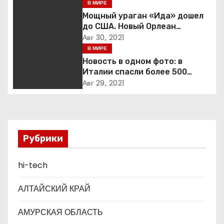
деэскалации
В МИРЕ
ц
Мощный ураган «Ида» дошел
до США. Новый Орлеан
и
готовится к удару стихии
Авг 30, 2021
В МИРЕ
я
Новость в одном фото: в
п
Италии спасли более 500
мигрантов на рыбацкой лодке
Авг 29, 2021
о
з
а
Рубрики
п
hi-tech
и
АЛТАЙСКИЙ КРАЙ
с
АМУРСКАЯ ОБЛАСТЬ
я