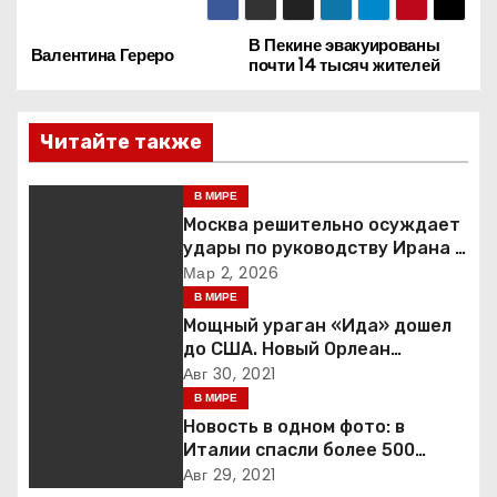
В Пекине эвакуированы
Н
Валентина Гереро
почти 14 тысяч жителей
а
Читайте также
в
и
В МИРЕ
Москва решительно осуждает
г
удары по руководству Ирана и
призывает к немедленной
Мар 2, 2026
а
деэскалации
В МИРЕ
Мощный ураган «Ида» дошел
ц
до США. Новый Орлеан
готовится к удару стихии
Авг 30, 2021
и
В МИРЕ
я
Новость в одном фото: в
Италии спасли более 500
п
мигрантов на рыбацкой лодке
Авг 29, 2021