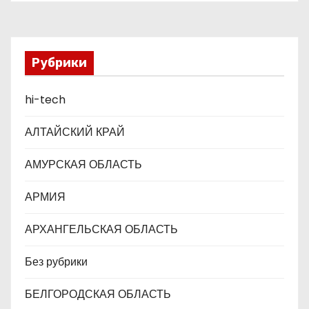
о
з
Рубрики
а
п
hi-tech
и
АЛТАЙСКИЙ КРАЙ
с
АМУРСКАЯ ОБЛАСТЬ
я
АРМИЯ
м
АРХАНГЕЛЬСКАЯ ОБЛАСТЬ
Без рубрики
БЕЛГОРОДСКАЯ ОБЛАСТЬ