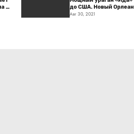
ает
Мощный ураган «Ида»
а и
до США. Новый Орлеан
готовится к удару ст
Авг 30, 2021
дке