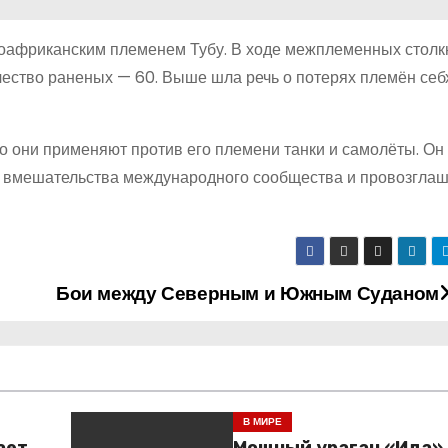
ноафриканским племенем Тубу. В ходе межплеменных стол
ичество раненых — 60. Выше шла речь о потерях племён себх
то они применяют против его племени танки и самолёты. Он
ует вмешательства международного сообщества и провозгла
Бои между Северным и Южным Суданом
В МИРЕ