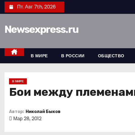
П
Пт. Авг 7th, 2026
е
р
Newsexpress.ru
е
й
т
и
В МИРЕ
В РОССИИ
ОБЩЕСТВО
к
с
о
В МИРЕ
д
Бои между племенам
е
р
Автор:
Николай Быков
ж
Мар 28, 2012
и
м