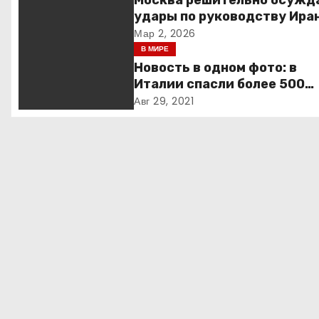
Москва решительно осужд
г
удары по руководству Иран
призывает к немедленной
Мар 2, 2026
а
деэскалации
В МИРЕ
Новость в одном фото: в
ц
Италии спасли более 500
и
мигрантов на рыбацкой ло
Авг 29, 2021
я
п
о
з
а
п
и