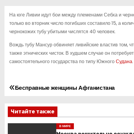
о
м
На юге Ливии идут бои между племенами Себха и чер
у
только во вторник число погибших составило 15, а кол
чернокожих тубу убитыми числятся 40 человек.
Вождь тубу Мансур обвиняет ливийские властив том, ч
также этнических чисток. В худшем случае он потреб
самостоятельного государства по типу Южного
Судана
.
Бесправные женщины Афганистана
Н
а
Читайте также
в
и
В МИРЕ