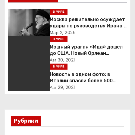
и
В МИРЕ
г
Москва решительно осуждает
удары по руководству Ирана и
а
призывает к немедленной
Мар 2, 2026
деэскалации
В МИРЕ
ц
Мощный ураган «Ида» дошел
до США. Новый Орлеан
и
готовится к удару стихии
Авг 30, 2021
В МИРЕ
я
Новость в одном фото: в
п
Италии спасли более 500
мигрантов на рыбацкой лодке
Авг 29, 2021
о
з
а
Рубрики
п