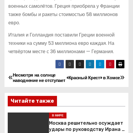
военных самолётов. Греция приобрела у Франции
также бомбы и ракеты стоимостью 58 миллионов
евро.
Италия и Голландия поставили Греции военной
техники на сумму 53 миллиона евро каждая. На
четвёртом месте с 36 миллионами — Германия.
Несмотря на солнце
Н
«Красный Крест» в Хомсе
наводнение не отступает
а
Читайте также
в
и
В МИРЕ
Москва решительно осуждает
г
удары по руководству Ирана и