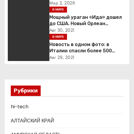
призывает к немедленной
Мар 2, 2026
а
деэскалации
В МИРЕ
Мощный ураган «Ида» дошел
ц
до США. Новый Орлеан
готовится к удару стихии
Авг 30, 2021
и
В МИРЕ
я
Новость в одном фото: в
Италии спасли более 500
п
мигрантов на рыбацкой лодке
Авг 29, 2021
о
з
Рубрики
а
п
hi-tech
и
АЛТАЙСКИЙ КРАЙ
с