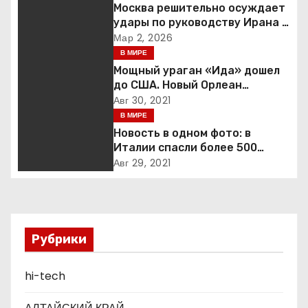
г
Москва решительно осуждает
удары по руководству Ирана и
а
призывает к немедленной
Мар 2, 2026
деэскалации
В МИРЕ
ц
Мощный ураган «Ида» дошел
до США. Новый Орлеан
и
готовится к удару стихии
Авг 30, 2021
В МИРЕ
я
Новость в одном фото: в
п
Италии спасли более 500
мигрантов на рыбацкой лодке
Авг 29, 2021
о
з
а
Рубрики
п
hi-tech
и