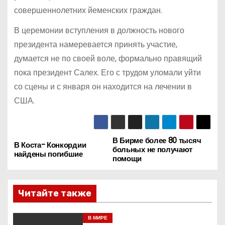
совершеннолетних йеменских граждан.
В церемонии вступления в должность нового
президента намеревается принять участие,
думается не по своей воле, формально правящий
пока президент Салех. Его с трудом уломали уйти
со сцены и с января он находится на лечении в
США.
В Бирме более 80 тысяч
Н
В Коста- Конкордии
больных не получают
найдены погибшие
помощи
а
в
Читайте также
и
В МИРЕ