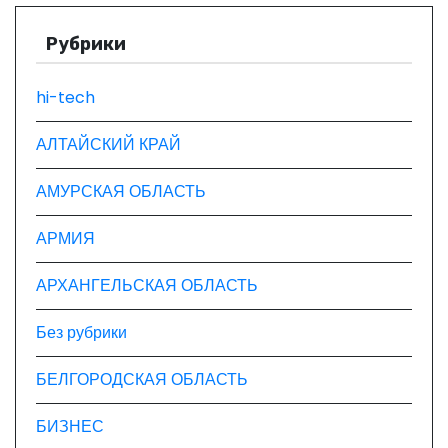
з
а
Рубрики
п
hi-tech
и
АЛТАЙСКИЙ КРАЙ
с
АМУРСКАЯ ОБЛАСТЬ
я
АРМИЯ
м
АРХАНГЕЛЬСКАЯ ОБЛАСТЬ
Без рубрики
БЕЛГОРОДСКАЯ ОБЛАСТЬ
БИЗНЕС