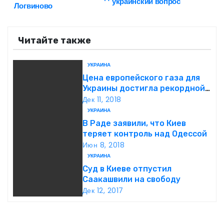
украинский вопрос
Логвиново
а
в
Читайте также
и
УКРАИНА
г
Цена европейского газа для
Украины достигла рекордной
а
суммы
Дек 11, 2018
УКРАИНА
ц
В Раде заявили, что Киев
теряет контроль над Одессой
и
Июн 8, 2018
УКРАИНА
я
Суд в Киеве отпустил
п
Саакашвили на свободу
Дек 12, 2017
о