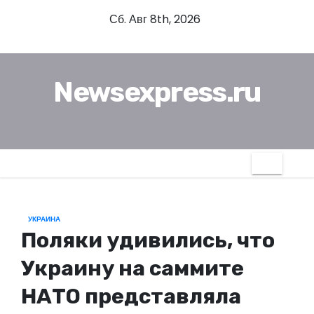
П
Сб. Авг 8th, 2026
е
р
е
Newsexpress.ru
й
т
и
к
с
о
д
УКРАИНА
е
Поляки удивились, что
р
ж
Украину на саммите
и
НАТО представляла
м