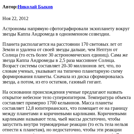
Автор:
Николай Быков
Ноя 22, 2012
Астрономы напрямую сфотографировали экзопланету вокруг
звезды Каппа Андромеда в одноименном созвездии.
Планета располагается на расстоянии 170 световых лет от
Земли и удалена от своей звезды дальше, чем Нептун от
Солнца (то есть более 30 астрономических единиц). Сама же
звезда Каппа Андромеды в 2,5 раза массивнее Солнца.
Возраст системы составляет 20-30 миллионов лет, что, по
словам ученых, указывает на типично планетарную схему
формирования планеты. Сначала из диска сформировалась
звезда, а потом, из его остатков, газовый гигант.
На основании происхождения ученые предлагают назвать
открытое небесное тело суперюпитером. Температура объекта
составляет примерно 1700 кельвинов. Масса планеты
составляет 12,8 юпитерианских, что помещает ее на границу
между планетами и коричневыми карликами. Коричневыми
карликами называют тела, чьей массы достаточно, чтобы
запустить внутри термоядерные реакции (то есть тела нельзя
отнести к планетам), но недостаточно, чтобы эти реакции