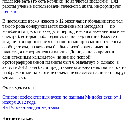
поддерживать (то есть карлики не являются звездами). Для
работы ученые использовали телескоп Subaru, информирует
Lenta.ru
В настоящее время известно 12 экзопланет (большинство тел
такого рода обнаруживается косвенными методами — по
колебаниям яркости звезды и периодическим изменениям в ее
спектре), которые наблюдались непосредственно. Вместе с
тем, нет ни одного снимка, полностью признанного ученым
сообществом, на котором бы была изображена именно
планета, а не коричневый карлик. До недавнего времени
единственным кандидатом на звание первой
сфотографированной планеты был Фомальгаут b, однако, в
августе 2012 года были представлены доказательства того, что
изображенный на картине объект не является планетой вокруг
Фомальгаута.
Фото: space.com
Навигация
Cписок неэффективных вузов по данным Минобрнауки от 1
ноября 2012 года
по
Ян Гельман найден мертвым
записям
Читайте также