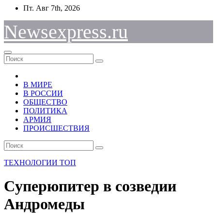
Перейти
Пт. Авг 7th, 2026
к
содержимому
Newsexpress.ru
В МИРЕ
В РОССИИ
ОБЩЕСТВО
ПОЛИТИКА
АРМИЯ
ПРОИСШЕСТВИЯ
ТЕХНОЛОГИИ
ТОП
Cуперюпитер в созведии
Андромеды