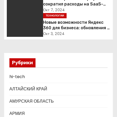
сократил расходы на SaaS-
и
сервисы благодаря переходу
Окт 7, 2024
на Яндекс 360 для бизнеса
ТЕХНОЛОГИИ
я
Новые возможности Яндекс
п
360 для бизнеса: обновления и
функции продукта
Окт 3, 2024
о
з
а
Рубрики
п
hi-tech
и
АЛТАЙСКИЙ КРАЙ
с
АМУРСКАЯ ОБЛАСТЬ
я
АРМИЯ