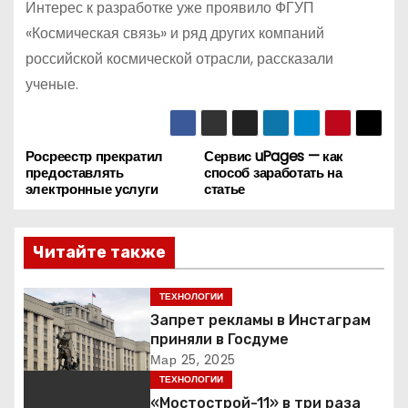
Интерес к разработке уже проявило ФГУП
«Космическая связь» и ряд других компаний
российской космической отрасли, рассказали
ученые.
Росреестр прекратил
Сервис uPages — как
Н
предоставлять
способ заработать на
электронные услуги
статье
а
в
Читайте также
и
ТЕХНОЛОГИИ
г
Запрет рекламы в Инстаграм
приняли в Госдуме
а
Мар 25, 2025
ТЕХНОЛОГИИ
ц
«Мостострой-11» в три раза