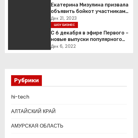
ц
Екатерина Мизулина призвала
объявить бойкот участникам
и
«голой вечеринки» Насти
Дек 21, 2023
Ивлеевой
ШОУ БИЗНЕС
я
С 6 декабря в эфире Первого –
п
новые выпуски популярного
ток-шоу
Дек 6, 2022
о
з
а
Рубрики
п
hi-tech
и
АЛТАЙСКИЙ КРАЙ
с
АМУРСКАЯ ОБЛАСТЬ
я