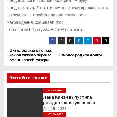
предаваться излишней эйфории. «Я буду
продолжать работать и по-прежнему крепко стоять
на земле», — пообещала она сразу после
награждения, сообщает «itar-
tass.com»:http://www.itar-tass.com .
Витас рассказал о том,
Н
как он тяжело перенес
Бейонсе родила дочку
смерть своей матери
а
в
Читайте также
и
ШОУ БИЗНЕС
г
Лана Кайзи выпустила
рождественскую песню
а
Дек 26, 2023
ШОУ БИЗНЕС