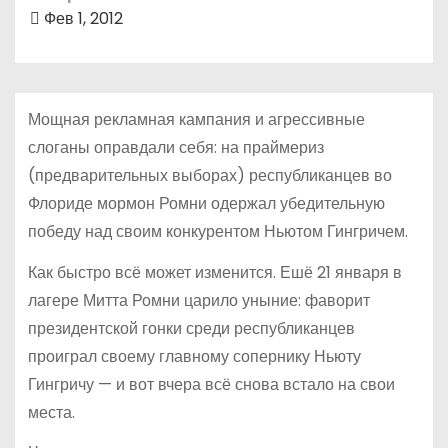
о
Фев 1, 2012
м
у
Мощная рекламная кампания и агрессивные
слоганы оправдали себя: на праймериз
(предварительных выборах) республиканцев во
Флориде мормон Ромни одержал убедительную
победу над своим конкурентом Ньютом Гингричем.
Как быстро всё может изменится. Ешё 21 января в
лагере Митта Ромни царило уныние: фаворит
президентской гонки среди республиканцев
проиграл своему главному сопернику Ньюту
Гингричу — и вот вчера всё снова встало на свои
места.