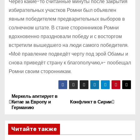
Через какие-то считанные минуты после закрытия
избирательных участков Ромни был объявлен
явным победителем предварительных выборов в
солнечном штате. В стане стороннников Ромни
вдохновенно праздновали победу и с восторгом
встретили вышедшего на люди самого победителя.
«Моё правление подведёт черту под эрой Обамы и
снова приведёт страну к благополучию,»- пообещал
Ромни своим сторонникам.
Меркель агитирует в
Н
Китае за Европу и
Конфликт в Сирии
Германию
а
в
Читайте также
и