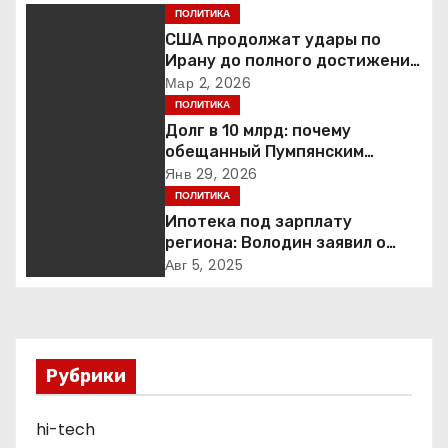
ПОЛИТИКА
г
США продолжат удары по
Ирану до полного достижения
а
целей — Трамп
Мар 2, 2026
ПОЛИТИКА
ц
Долг в 10 млрд: почему
обещанный Пумпянским
и
научный центр в
Янв 29, 2026
Екатеринбурге так и не
ПОЛИТИКА
я
построен
Ипотека под зарплату
п
региона: Володин заявил о
планах дифференцировать
Авг 5, 2025
о
ставки по России
з
а
Рубрики
п
hi-tech