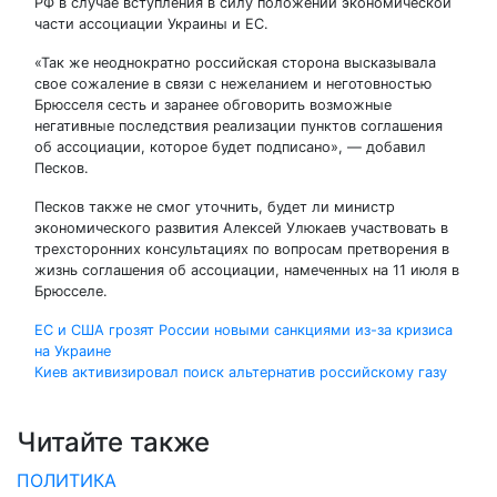
РФ в случае вступления в силу положений экономической
части ассоциации Украины и ЕС.
«Так же неоднократно российская сторона высказывала
свое сожаление в связи с нежеланием и неготовностью
Брюсселя сесть и заранее обговорить возможные
негативные последствия реализации пунктов соглашения
об ассоциации, которое будет подписано», — добавил
Песков.
Песков также не смог уточнить, будет ли министр
экономического развития Алексей Улюкаев участвовать в
трехсторонних консультациях по вопросам претворения в
жизнь соглашения об ассоциации, намеченных на 11 июля в
Брюсселе.
Навигация
ЕС и США грозят России новыми санкциями из-за кризиса
на Украине
по
Киев активизировал поиск альтернатив российскому газу
записям
Читайте также
ПОЛИТИКА