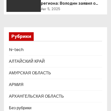
п
региона: Володин заявил о
планах дифференцировать
о
Авг 5, 2025
ставки по России
з
а
Рубрики
п
hi-tech
и
с
АЛТАЙСКИЙ КРАЙ
я
АМУРСКАЯ ОБЛАСТЬ
м
АРМИЯ
АРХАНГЕЛЬСКАЯ ОБЛАСТЬ
Без рубрики