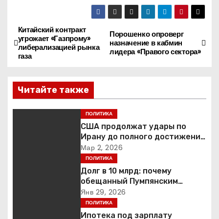
Китайский контракт
Н
Порошенко опроверг
угрожает «Газпрому»
назначение в кабмин
либерализацией рынка
а
лидера «Правого сектора»
газа
в
Читайте также
и
г
ПОЛИТИКА
США продолжат удары по
а
Ирану до полного достижения
целей — Трамп
Мар 2, 2026
ц
ПОЛИТИКА
Долг в 10 млрд: почему
и
обещанный Пумпянским
научный центр в
Янв 29, 2026
я
Екатеринбурге так и не
ПОЛИТИКА
построен
Ипотека под зарплату