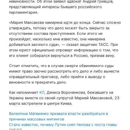
невиновности. Об этом заявил адвокат Андрей Гривцов,
представляющий интересы бывшего российского
парламентария.
«Мария Максакова намерена идти до конца. Сейчас сложно
утверждать, потому что дело может быть закрыто за
отсутствием состава преступления. Если этого не
произойдет, насколько мне известно, она намерена
добиваться заочного суда», — сказал защитник ТАСС. При
этом юрист официально опроверг информацию о том, что
его клиент собирался вернуться в Россию, признав вину.
Стоит отметить, что в случае смерти обвиняемого суды
имеют право заочно рассмотреть его дело и либо вынести
оправдательный приговор, либо прийти к выводу о
виновности и прекратить дело.
Как напоминает
КП
, Дениса Вороненкова, бежавшего на
Украину вместе со своей супругой Марией Максаковой, 23
марта застрелили в центре Киева.
Навигация
Валентина Матвиенко призвала власти разобраться в
причинах массовых митингов
по
Стало известно, почему Путин снял Нилова с поста главы