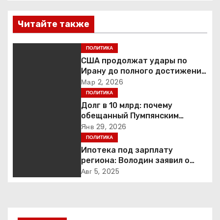
в
Читайте также
и
г
ПОЛИТИКА
США продолжат удары по
а
Ирану до полного достижения
целей — Трамп
Мар 2, 2026
ц
ПОЛИТИКА
Долг в 10 млрд: почему
и
обещанный Пумпянским
научный центр в
Янв 29, 2026
я
Екатеринбурге так и не
ПОЛИТИКА
построен
Ипотека под зарплату
п
региона: Володин заявил о
планах дифференцировать
о
Авг 5, 2025
ставки по России
з
а