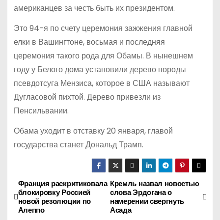
американцев за честь быть их президентом.
Это 94-я по счету церемония зажжения главной
елки в Вашингтоне, восьмая и последняя
церемония такого рода для Обамы. В нынешнем
году у Белого дома установили дерево породы
псевдотсуга Мензиса, которое в США называют
Дугласовой пихтой. Дерево привезли из
Пенсильвании.
Обама уходит в отставку 20 января, главой
государства станет Дональд Трамп.
Франция раскритиковала
Кремль назвал новостью
Н
блокировку Россией
слова Эрдогана о
новой резолюции по
намерении свергнуть
а
Алеппо
Асада