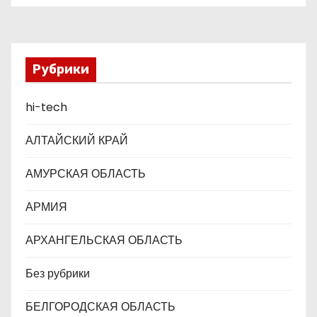
ставки по России
з
а
Рубрики
п
hi-tech
и
с
АЛТАЙСКИЙ КРАЙ
я
АМУРСКАЯ ОБЛАСТЬ
м
АРМИЯ
АРХАНГЕЛЬСКАЯ ОБЛАСТЬ
Без рубрики
БЕЛГОРОДСКАЯ ОБЛАСТЬ