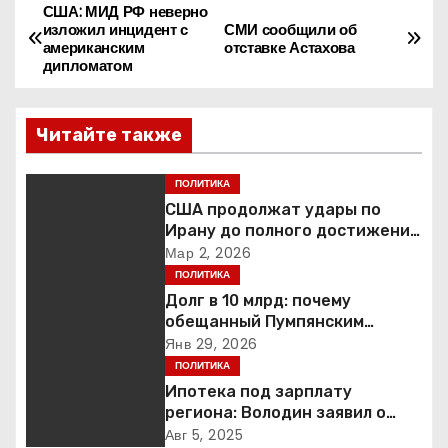
США: МИД РФ неверно
Н
изложил инцидент с
СМИ сообщили об
американским
отставке Астахова
а
дипломатом
в
Читайте также
и
г
ПОЛИТИКА
США продолжат удары по
а
Ирану до полного достижения
целей — Трамп
Мар 2, 2026
ц
ПОЛИТИКА
Долг в 10 млрд: почему
и
обещанный Пумпянским
научный центр в
Янв 29, 2026
я
Екатеринбурге так и не
ПОЛИТИКА
построен
Ипотека под зарплату
п
региона: Володин заявил о
планах дифференцировать
о
Авг 5, 2025