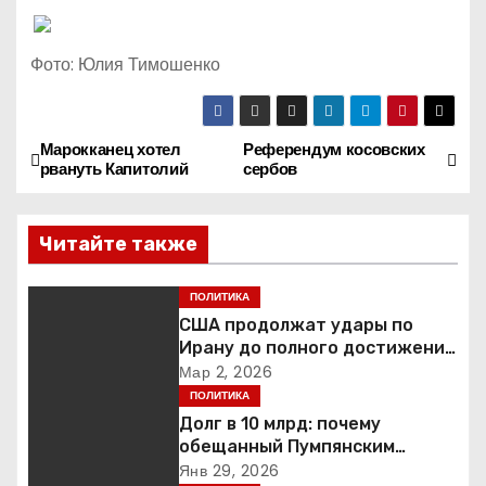
Фото: Юлия Тимошенко
Марокканец хотел
Референдум косовских
Н
рвануть Капитолий
сербов
а
Читайте также
в
и
ПОЛИТИКА
США продолжат удары по
г
Ирану до полного достижения
целей — Трамп
Мар 2, 2026
а
ПОЛИТИКА
Долг в 10 млрд: почему
ц
обещанный Пумпянским
научный центр в
Янв 29, 2026
и