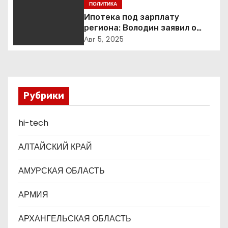
Екатеринбурге так и не
ПОЛИТИКА
построен
я
Ипотека под зарплату
региона: Володин заявил о
п
планах дифференцировать
Авг 5, 2025
ставки по России
о
з
Рубрики
а
п
hi-tech
и
АЛТАЙСКИЙ КРАЙ
с
АМУРСКАЯ ОБЛАСТЬ
я
АРМИЯ
м
АРХАНГЕЛЬСКАЯ ОБЛАСТЬ