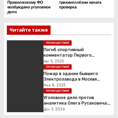
а
Приволжскому ФО
трихинеллёзом начата
возбуждено уголовное
проверка
в
дело
и
Читайте также
г
ПРОИСШЕСТВИЯ
а
Погиб спортивный
ц
комментатор Первого
Александр Гришин
Авг 5, 2025
и
ПРОИСШЕСТВИЯ
Пожар в здании бывшего
я
Электрозавода в Москве
успешно ликвидирован
Фев 9, 2025
п
ПРОИСШЕСТВИЯ
Уголовное дело против
о
аналитика Олега Русаковича:
обвинения, вымогательство и
Дек 3, 2024
з
неожиданные повороты