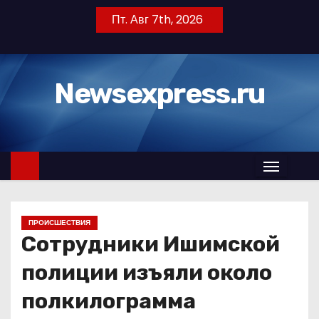
П
Пт. Авг 7th, 2026
е
р
е
Newsexpress.ru
й
т
и
к
с
о
д
ПРОИСШЕСТВИЯ
е
Сотрудники Ишимской
р
ж
полиции изъяли около
и
полкилограмма
м