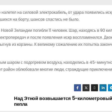
налетел на силовой электрокабель, от удара появились ис
вшихся на борту, шансов спастись не было.
Новой Зеландии погибли 11 человек. Шар, находясь в 90 ки
лектропередач и после появления искр воспламенился. Дво
ыгнув из корзины. К великому сожалению их попытка закон
ным шаром с подогревом воздуха, находились в 45-минутн
от район облюбовали многие люди, страждущие приключени
Над Этной возвышается 5-километровый
пепла