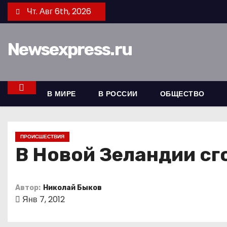
П
Чт. Авг 6th, 2026
е
р
Newsexpress.ru
е
й
т
и
В МИРЕ
В РОССИИ
ОБЩЕСТВО
к
с
о
ПРОИСШЕСТВИЯ
д
В Новой Зеландии с
е
р
Автор:
Николай Быков
ж
Янв 7, 2012
и
м