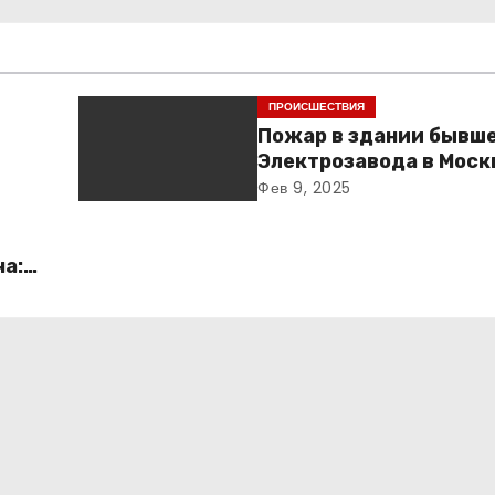
ПРОИСШЕСТВИЯ
Пожар в здании бывш
Электрозавода в Моск
успешно ликвидирова
Фев 9, 2025
ча:
о и