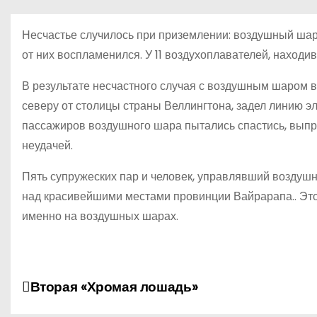
о
м
Несчастье случилось при приземлении: воздушный шар 
у
от них воспламенился. У 11 воздухоплавателей, находи
В результате несчастного случая с воздушным шаром в 
северу от столицы страны Веллингтона, задел линию э
пассажиров воздушного шара пытались спастись, выпр
неудачей.
Пять супружеских пар и человек, управлявший воздуш
над красивейшими местами провинции Вайрарапа.. Эт
именно на воздушных шарах.
Н
Вторая «Хромая лошадь»
а