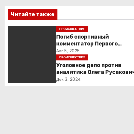
в
Читайте также
и
ПРОИСШЕСТВИЯ
г
Погиб спортивный
комментатор Первого
а
Александр Гришин
Авг 5, 2025
ПРОИСШЕСТВИЯ
ц
Уголовное дело против
и
аналитика Олега Русакови
обвинения, вымогательств
Дек 3, 2024
я
неожиданные повороты
п
о
з