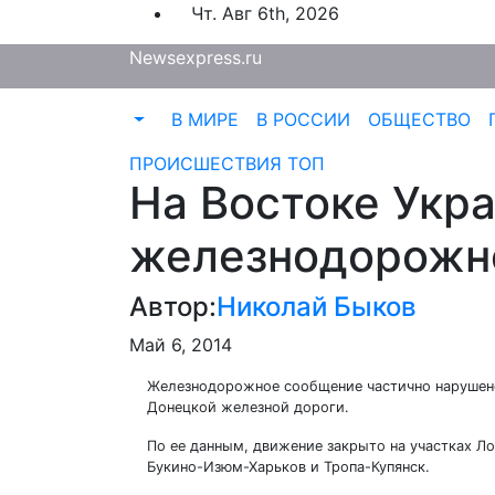
Перейти
Чт. Авг 6th, 2026
к
Newsexpress.ru
содержимому
В МИРЕ
В РОССИИ
ОБЩЕСТВО
ПРОИСШЕСТВИЯ
ТОП
На Востоке Укр
железнодорожн
Автор:
Николай Быков
Май 6, 2014
Железнодорожное сообщение частично нарушено
Донецкой железной дороги.
По ее данным, движение закрыто на участках Л
Букино-Изюм-Харьков и Тропа-Купянск.