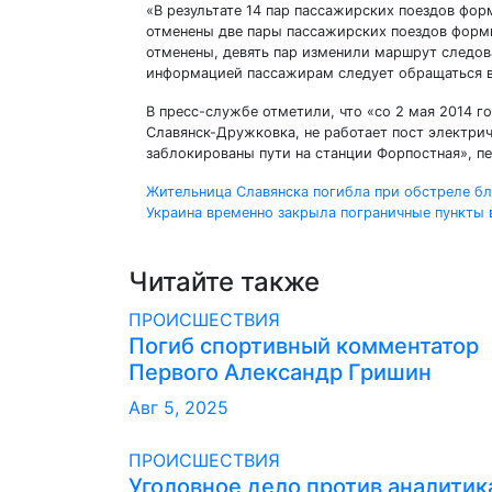
«В результате 14 пар пассажирских поездов фо
отменены две пары пассажирских поездов форм
отменены, девять пар изменили маршрут следова
информацией пассажирам следует обращаться 
В пресс-службе отметили, что «со 2 мая 2014 го
Славянск-Дружковка, не работает пост электрич
заблокированы пути на станции Форпостная», п
Навигация
Жительница Славянска погибла при обстреле б
Украина временно закрыла пограничные пункты 
по
записям
Читайте также
ПРОИСШЕСТВИЯ
Погиб спортивный комментатор
Первого Александр Гришин
Авг 5, 2025
ПРОИСШЕСТВИЯ
Уголовное дело против аналитик