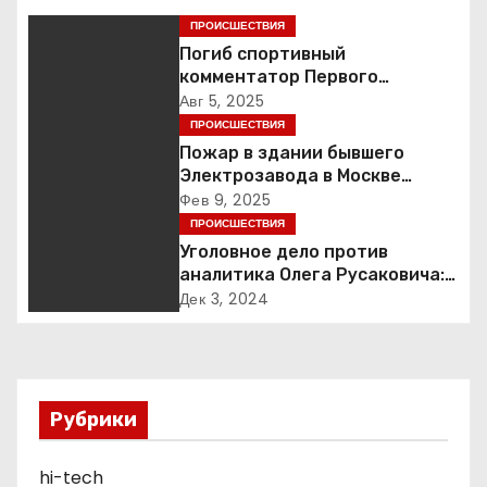
и
ПРОИСШЕСТВИЯ
г
Погиб спортивный
комментатор Первого
а
Александр Гришин
Авг 5, 2025
ПРОИСШЕСТВИЯ
ц
Пожар в здании бывшего
Электрозавода в Москве
и
успешно ликвидирован
Фев 9, 2025
ПРОИСШЕСТВИЯ
я
Уголовное дело против
п
аналитика Олега Русаковича:
обвинения, вымогательство и
Дек 3, 2024
о
неожиданные повороты
з
а
Рубрики
п
hi-tech