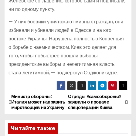
Женевское соглашение, которое сами и подписали,
ни по одному пункту.
— У них боевики уничтожают мирных граждан, они
избивали и убивали людей в Одессе и на юго-
востоке Украины. Нарушена полностью Конвенция
о борьбе с наемничеством. Киев это делает для
того, чтобы побыстрее прошли выборы
президентские выборы и нелегитимная власть
стала легитимной, — подчеркнул Орджоникидзе.
Министр обороны:
Отряды «самообороны»
Н
Италия может направить
заявили о провале
миротворцев на Украину
спецоперации Киева
а
в
Читайте также