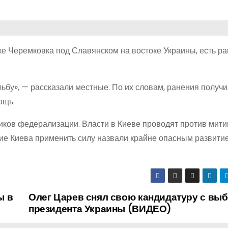
ке Черемковка под Славянском на востоке Украины, есть р
ьбу», — рассказали местные. По их словам, ранения получ
ощь.
ников федерализации. Власти в Киеве проводят против мит
ие Киева применить силу назвали крайне опасным развити
ы в
Олег Царев снял свою кандидатуру с вы
президента Украины (ВИДЕО)