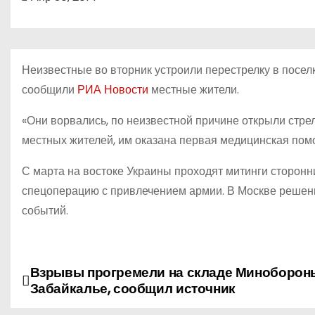
о
м
у
Неизвестные во вторник устроили перестрелку в посел
сообщили
РИА Новости
местные жители.
«Они ворвались, по неизвестной причине открыли стрел
местных жителей, им оказана первая медицинская пом
С марта на востоке Украины проходят митинги сторон
спецоперацию с привлечением армии. В Москве решен
событий.
Взрывы прогремели на складе Миноборон
Н
Забайкалье, сообщил источник
а