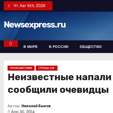
П
Чт. Авг 6th, 2026
е
р
Newsexpress.ru
е
й
т
и
В МИРЕ
В РОССИИ
ОБЩЕСТВО
к
с
о
ПРОИСШЕСТВИЯ
СТРАНЫ СНГ
д
Неизвестные напали 
е
сообщили очевидцы
р
ж
и
Автор:
Николай Быков
м
Апр 30, 2014