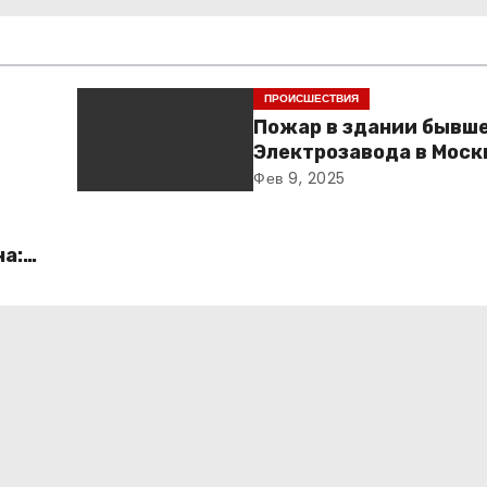
ПРОИСШЕСТВИЯ
Пожар в здании бывш
Электрозавода в Моск
успешно ликвидирова
Фев 9, 2025
ча:
о и