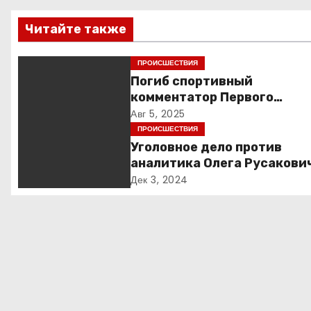
в
Читайте также
и
ПРОИСШЕСТВИЯ
г
Погиб спортивный
комментатор Первого
а
Александр Гришин
Авг 5, 2025
ПРОИСШЕСТВИЯ
ц
Уголовное дело против
и
аналитика Олега Русакови
обвинения, вымогательств
Дек 3, 2024
я
неожиданные повороты
п
о
з