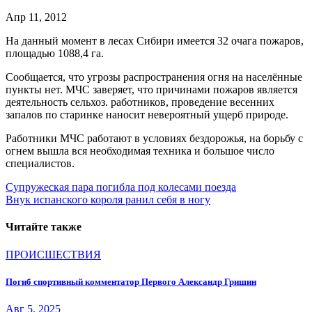
Апр 11, 2012
На данный момент в лесах Сибири имеется 32 очага пожаров,
площадью 1088,4 га.
Сообщается, что угрозы распространения огня на населённые
пункты нет. МЧС заверяет, что причинами пожаров является
деятельность сельхоз. работников, проведение весенних
запалов по старинке наносит невероятный ущерб природе.
Работники МЧС работают в условиях бездорожья, на борьбу с
огнем вышла вся необходимая техника и большое число
специалистов.
Навигация
Супружеская пара погибла под колесами поезда
Внук испанского короля ранил себя в ногу
по
записям
Читайте также
ПРОИСШЕСТВИЯ
Погиб спортивный комментатор Первого Александр Гришин
Авг 5, 2025