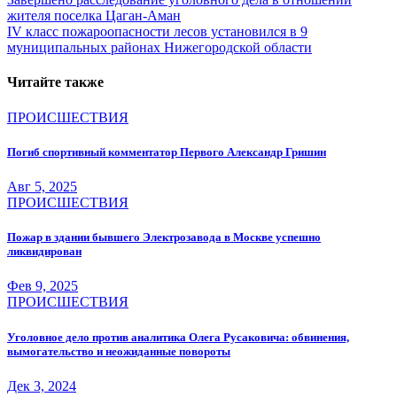
Навигация
жителя поселка Цаган-Аман
по
IV класс пожароопасности лесов установился в 9
записям
муниципальных районах Нижегородской области
Читайте также
ПРОИСШЕСТВИЯ
Погиб спортивный комментатор Первого Александр Гришин
Авг 5, 2025
ПРОИСШЕСТВИЯ
Пожар в здании бывшего Электрозавода в Москве успешно
ликвидирован
Фев 9, 2025
ПРОИСШЕСТВИЯ
Уголовное дело против аналитика Олега Русаковича: обвинения,
вымогательство и неожиданные повороты
Дек 3, 2024