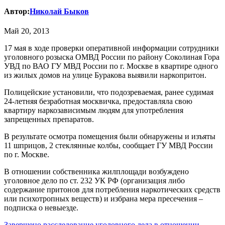
Автор:
Николай Быков
Май 20, 2013
17 мая в ходе проверки оперативной информации сотрудники
уголовного розыска ОМВД России по району Соколиная Гора
УВД по ВАО ГУ МВД России по г. Москве в квартире одного
из жилых домов на улице Буракова выявили наркопритон.
Полицейские установили, что подозреваемая, ранее судимая
24-летняя безработная москвичка, предоставляла свою
квартиру наркозависимым людям для употребления
запрещенных препаратов.
В результате осмотра помещения были обнаружены и изъяты
11 шприцов, 2 стеклянные колбы, сообщает ГУ МВД России
по г. Москве.
В отношении собственника жилплощади возбуждено
уголовное дело по ст. 232 УК РФ (организация либо
содержание притонов для потребления наркотических средств
или психотропных веществ) и избрана мера пресечения –
подписка о невыезде.
Завершено расследование уголовного дела в отношении