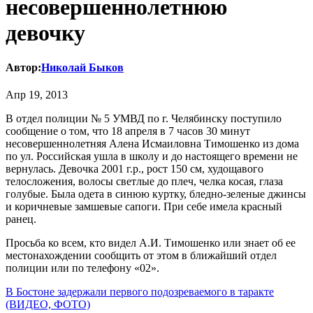
несовершеннолетнюю
девочку
Автор:
Николай Быков
Апр 19, 2013
В отдел полиции № 5 УМВД по г. Челябинску поступило
сообщение о том, что 18 апреля в 7 часов 30 минут
несовершеннолетняя Алена Исмаиловна Тимошенко из дома
по ул. Российская ушла в школу и до настоящего времени не
вернулась. Девочка 2001 г.р., рост 150 см, худощавого
телосложения, волосы светлые до плеч, челка косая, глаза
голубые. Была одета в синюю куртку, бледно-зеленые джинсы
и коричневые замшевые сапоги. При себе имела красный
ранец.
Просьба ко всем, кто видел А.И. Тимошенко или знает об ее
местонахождении сообщить от этом в ближайший отдел
полиции или по телефону «02».
Навигация
В Бостоне задержали первого подозреваемого в таракте
(ВИДЕО, ФОТО)