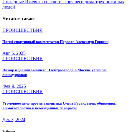
по
Пожарные Ижевска спасли из горящего дома трех пожилых
записям
людей
Читайте также
ПРОИСШЕСТВИЯ
Погиб спортивный комментатор Первого Александр Гришин
Авг 5, 2025
ПРОИСШЕСТВИЯ
Пожар в здании бывшего Электрозавода в Москве успешно
ликвидирован
Фев 9, 2025
ПРОИСШЕСТВИЯ
Уголовное дело против аналитика Олега Русаковича: обвинения,
вымогательство и неожиданные повороты
Дек 3, 2024
Рубрики