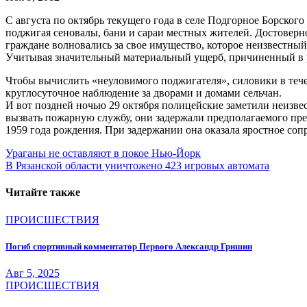
С августа по октябрь текущего года в селе Подгорное Борско
поджигая сеновалы, бани и сараи местных жителей. Достоверно
граждане волновались за свое имущество, которое неизвестны
Учитывая значительный материальный ущерб, причиненный в 
Чтобы вычислить «неуловимого поджигателя», силовики в тече
круглосуточное наблюдение за дворами и домами сельчан.
И вот поздней ночью 29 октября полицейские заметили неизвес
вызвать пожарную службу, они задержали предполагаемого пре
1959 года рождения. При задержании она оказала яростное со
Навигация
Ураганы не оставляют в покое Нью-Йорк
В Рязанской области уничтожено 423 игровых автомата
по
записям
Читайте также
ПРОИСШЕСТВИЯ
Погиб спортивный комментатор Первого Александр Гришин
Авг 5, 2025
ПРОИСШЕСТВИЯ