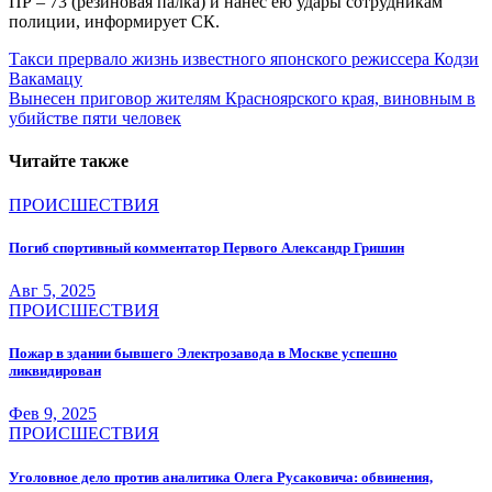
ПР – 73 (резиновая палка) и нанес ею удары сотрудникам
полиции, информирует СК.
Навигация
Такси прервало жизнь известного японского режиссера Кодзи
Вакамацу
по
Вынесен приговор жителям Красноярского края, виновным в
записям
убийстве пяти человек
Читайте также
ПРОИСШЕСТВИЯ
Погиб спортивный комментатор Первого Александр Гришин
Авг 5, 2025
ПРОИСШЕСТВИЯ
Пожар в здании бывшего Электрозавода в Москве успешно
ликвидирован
Фев 9, 2025
ПРОИСШЕСТВИЯ
Уголовное дело против аналитика Олега Русаковича: обвинения,