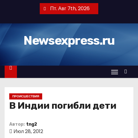
П
Пт. Авг 7th, 2026
е
р
е
Newsexpress.ru
й
т
и
к
с
о
д
ПРОИСШЕСТВИЯ
е
В Индии погибли дети
р
ж
и
Автор:
tng2
Июл 28, 2012
м