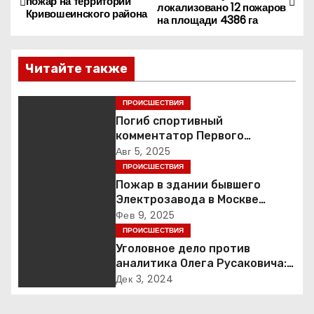
пожар на территории
локализовано 12 пожаров
а
Кривошеинского района
на площади 4386 га
в
Читайте также
и
г
ПРОИСШЕСТВИЯ
Погиб спортивный
а
комментатор Первого
Александр Гришин
Авг 5, 2025
ц
ПРОИСШЕСТВИЯ
Пожар в здании бывшего
и
Электрозавода в Москве
успешно ликвидирован
Фев 9, 2025
я
ПРОИСШЕСТВИЯ
Уголовное дело против
п
аналитика Олега Русаковича:
обвинения, вымогательство и
о
Дек 3, 2024
неожиданные повороты