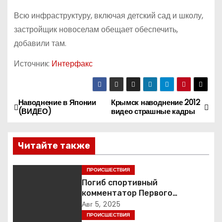
Всю инфраструктуру, включая детский сад и школу,
застройщик новоселам обещает обеспечить,
добавили там.
Источник:
Интерфакс
Наводнение в Японии
Крымск наводнение 2012
Н
(ВИДЕО)
видео страшные кадры
а
Читайте также
в
и
ПРОИСШЕСТВИЯ
Погиб спортивный
г
комментатор Первого
Александр Гришин
Авг 5, 2025
а
ПРОИСШЕСТВИЯ