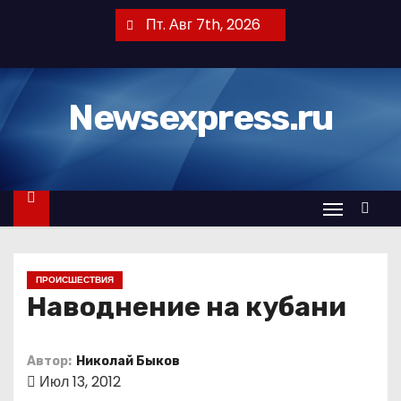
П
Пт. Авг 7th, 2026
е
р
е
Newsexpress.ru
й
т
и
к
с
о
д
ПРОИСШЕСТВИЯ
е
Наводнение на кубани
р
ж
и
Автор:
Николай Быков
Июл 13, 2012
м