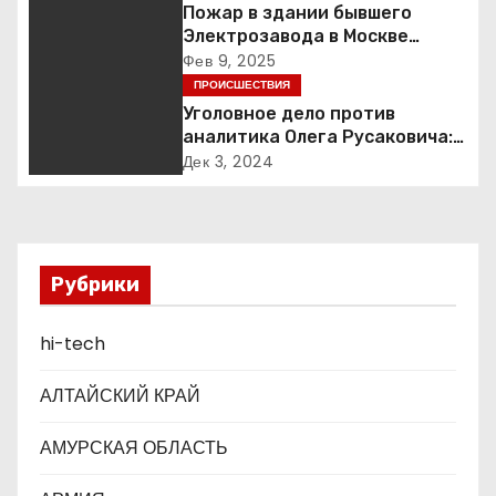
Пожар в здании бывшего
ц
Электрозавода в Москве
успешно ликвидирован
Фев 9, 2025
и
ПРОИСШЕСТВИЯ
я
Уголовное дело против
аналитика Олега Русаковича:
п
обвинения, вымогательство и
Дек 3, 2024
неожиданные повороты
о
з
Рубрики
а
п
hi-tech
и
АЛТАЙСКИЙ КРАЙ
с
АМУРСКАЯ ОБЛАСТЬ
я