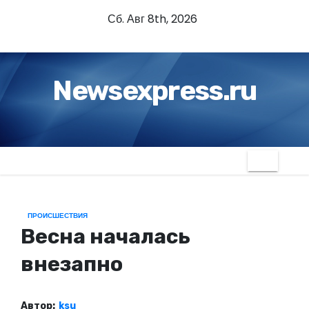
П
Сб. Авг 8th, 2026
е
р
е
Newsexpress.ru
й
т
и
к
с
о
д
ПРОИСШЕСТВИЯ
е
Весна началась
р
ж
внезапно
и
м
Автор:
ksu