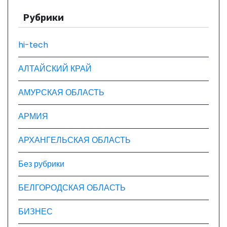
з
Рубрики
а
п
hi-tech
и
АЛТАЙСКИЙ КРАЙ
с
АМУРСКАЯ ОБЛАСТЬ
я
АРМИЯ
м
АРХАНГЕЛЬСКАЯ ОБЛАСТЬ
Без рубрики
БЕЛГОРОДСКАЯ ОБЛАСТЬ
БИЗНЕС