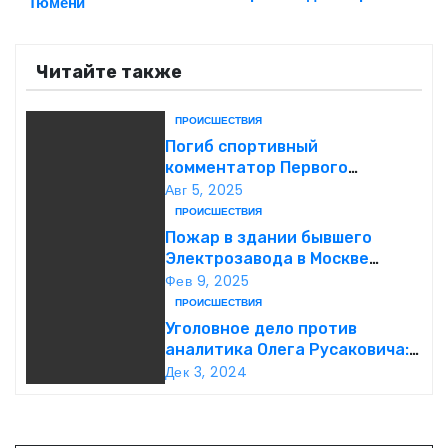
Тюмени
а
Читайте также
в
и
ПРОИСШЕСТВИЯ
Погиб спортивный
г
комментатор Первого
Александр Гришин
Авг 5, 2025
а
ПРОИСШЕСТВИЯ
Пожар в здании бывшего
ц
Электрозавода в Москве
успешно ликвидирован
Фев 9, 2025
и
ПРОИСШЕСТВИЯ
я
Уголовное дело против
аналитика Олега Русаковича:
п
обвинения, вымогательство и
Дек 3, 2024
неожиданные повороты
о