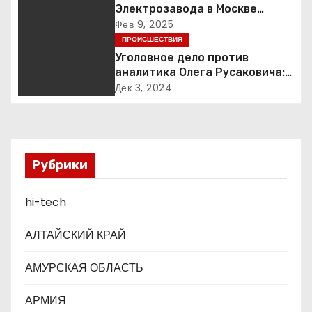
и
Электрозавода в Москве
успешно ликвидирован
Фев 9, 2025
я
ПРОИСШЕСТВИЯ
Уголовное дело против
п
аналитика Олега Русаковича:
обвинения, вымогательство и
о
Дек 3, 2024
неожиданные повороты
з
а
Рубрики
п
hi-tech
и
с
АЛТАЙСКИЙ КРАЙ
я
АМУРСКАЯ ОБЛАСТЬ
м
АРМИЯ