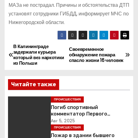
МАЗа не пострадал. Причины и обстоятельства ДТП
установят сотрудники ГИБДД, информирует МЧС по
Нижегородской области.
В Калининграде
Н
Своевременное
задержали курьера
обнаружение пожара
который вез наркотики
а
спасло жизни 16 человек
из Польши
в
Читайте также
и
г
ПРОИСШЕСТВИЯ
Погиб спортивный
а
комментатор Первого
Александр Гришин
Авг 5, 2025
ц
ПРОИСШЕСТВИЯ
Пожар в здании бывшего