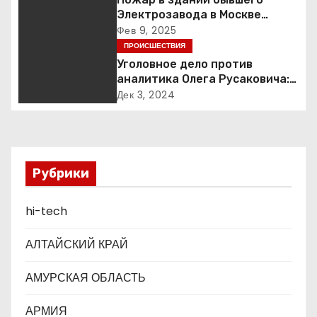
Электрозавода в Москве
и
успешно ликвидирован
Фев 9, 2025
ПРОИСШЕСТВИЯ
я
Уголовное дело против
п
аналитика Олега Русаковича:
обвинения, вымогательство и
Дек 3, 2024
о
неожиданные повороты
з
а
Рубрики
п
hi-tech
и
АЛТАЙСКИЙ КРАЙ
с
АМУРСКАЯ ОБЛАСТЬ
я
АРМИЯ