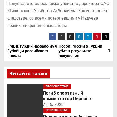
Надуева готовилось также убийство директора ОАО
«Тищенское» Альберта Акбердиева. Как установило
следствие, со всеми потерпевшими у Надуева
возникали финансовые споры.
МВД Турции назвало имя
Посол России в Турции
Н
убийцы российского
убит в результате
посла
покушения
а
в
Читайте также
и
ПРОИСШЕСТВИЯ
г
Погиб спортивный
комментатор Первого
а
Александр Гришин
Авг 5, 2025
ПРОИСШЕСТВИЯ
ц
Пожар в здании бывшего