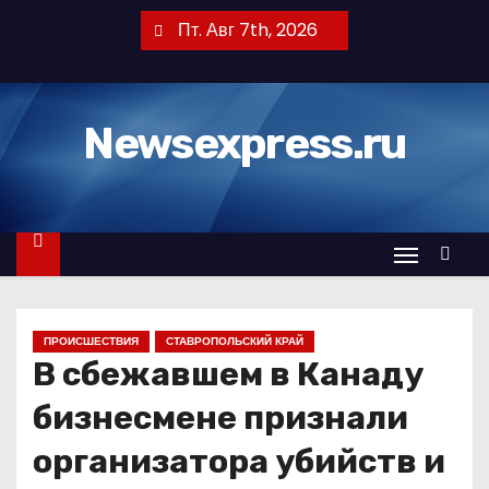
П
Пт. Авг 7th, 2026
е
р
е
Newsexpress.ru
й
т
и
к
с
о
д
ПРОИСШЕСТВИЯ
СТАВРОПОЛЬСКИЙ КРАЙ
е
В сбежавшем в Канаду
р
ж
бизнесмене признали
и
организатора убийств и
м