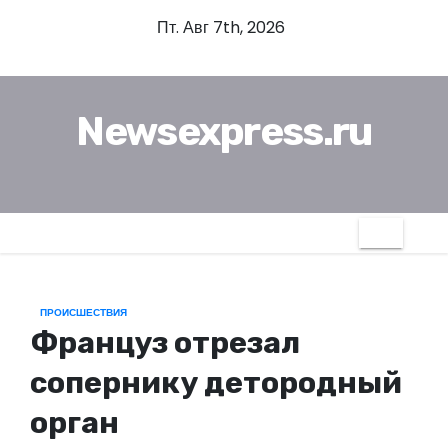
П
Пт. Авг 7th, 2026
е
р
е
Newsexpress.ru
й
т
и
к
с
о
д
ПРОИСШЕСТВИЯ
е
Француз отрезал
р
ж
сопернику детородный
и
орган
м