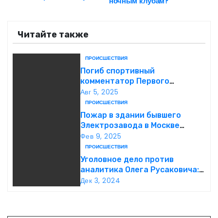
ночным клубам?
а
Читайте также
в
и
ПРОИСШЕСТВИЯ
Погиб спортивный
г
комментатор Первого
Александр Гришин
Авг 5, 2025
а
ПРОИСШЕСТВИЯ
Пожар в здании бывшего
ц
Электрозавода в Москве
успешно ликвидирован
Фев 9, 2025
и
ПРОИСШЕСТВИЯ
я
Уголовное дело против
аналитика Олега Русаковича:
п
обвинения, вымогательство и
Дек 3, 2024
неожиданные повороты
о