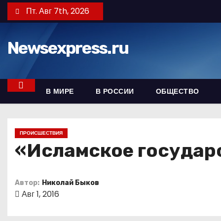
П
Пт. Авг 7th, 2026
е
р
Newsexpress.ru
е
й
т
и
В МИРЕ
В РОССИИ
ОБЩЕСТВО
к
с
о
ПРОИСШЕСТВИЯ
д
«Исламское государс
е
р
Автор:
Николай Быков
ж
Авг 1, 2016
и
м