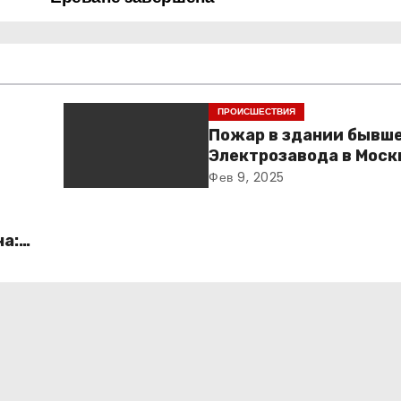
ПРОИСШЕСТВИЯ
Пожар в здании бывш
Электрозавода в Моск
успешно ликвидирова
Фев 9, 2025
ча:
о и