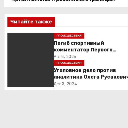
а
в
Читайте также
и
ПРОИСШЕСТВИЯ
г
Погиб спортивный
комментатор Первого
а
Александр Гришин
Авг 5, 2025
ПРОИСШЕСТВИЯ
ц
Уголовное дело против
и
аналитика Олега Русакови
обвинения, вымогательств
Дек 3, 2024
я
неожиданные повороты
п
о
з