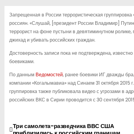
о
м
Запрещенная в России террористическая группировка «
у
россиян. «Слушай, [президент России Владимир] Путин
террорист на фоне пустыни в девятиминутном ролике, 
джихад и убивать российских граждан.
Достоверность записи пока не подтверждена, известн
боевиками.
По данным
Ведомостей
, ранее боевики ИГ дважды бра
компании «Когалымавиа» над Синаем 31 октября 2015 г.,
группировка также публиковала видео с угрозами в ад
российских ВКС в Сирии проводится с 30 сентября 2015
Три самолета-разведчика ВВС США
Н
приблизились к российским границам