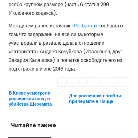
особо крупном размере (часть 6 статья 290
Уголовного кодекса).
Между тем ранее источник
«Росбалта»
сообщил о
том, что задержаны не все лица, которые
участвовали в развале дела в отношении
«авторитета» Андрея Кочуйкова (Итальянец, друг
Захария Калашова) и попытке освободить его из-
под стражи в июне 2016 года.
В Киеве усмотрели
Н
Две россиянки погибли
российский след в
при теракте в Ницце
убийстве Шеремета
а
в
Читайте также
и