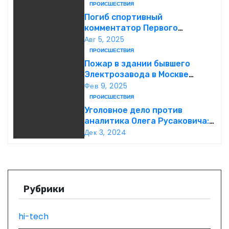
ПРОИСШЕСТВИЯ
г
Погиб спортивный
комментатор Первого
а
Александр Гришин
Авг 5, 2025
ПРОИСШЕСТВИЯ
ц
Пожар в здании бывшего
Электрозавода в Москве
и
успешно ликвидирован
Фев 9, 2025
ПРОИСШЕСТВИЯ
я
Уголовное дело против
п
аналитика Олега Русаковича:
обвинения, вымогательство и
Дек 3, 2024
о
неожиданные повороты
з
а
Рубрики
п
hi-tech