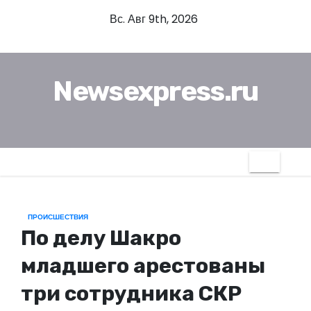
П
Вс. Авг 9th, 2026
е
р
е
Newsexpress.ru
й
т
и
к
с
о
д
ПРОИСШЕСТВИЯ
е
По делу Шакро
р
ж
младшего арестованы
и
три сотрудника СКР
м