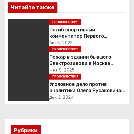
в
Читайте также
и
ПРОИСШЕСТВИЯ
г
Погиб спортивный
комментатор Первого
а
Александр Гришин
Авг 5, 2025
ПРОИСШЕСТВИЯ
ц
Пожар в здании бывшего
Электрозавода в Москве
и
успешно ликвидирован
Фев 9, 2025
ПРОИСШЕСТВИЯ
я
Уголовное дело против
п
аналитика Олега Русаковича:
обвинения, вымогательство и
Дек 3, 2024
о
неожиданные повороты
з
а
Рубрики