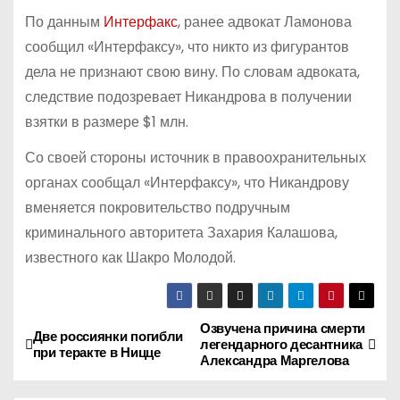
По данным
Интерфакс
, ранее адвокат Ламонова
сообщил «Интерфаксу», что никто из фигурантов
дела не признают свою вину. По словам адвоката,
следствие подозревает Никандрова в получении
взятки в размере $1 млн.
Со своей стороны источник в правоохранительных
органах сообщал «Интерфаксу», что Никандрову
вменяется покровительство подручным
криминального авторитета Захария Калашова,
известного как Шакро Молодой.
Озвучена причина смерти
Н
Две россиянки погибли
легендарного десантника
при теракте в Ницце
Александра Маргелова
а