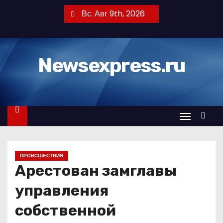
П
Вс. Авг 9th, 2026
е
р
е
Newsexpress.ru
й
т
и
к
с
о
д
ПРОИСШЕСТВИЯ
е
Арестован замглавы
р
ж
управления
и
собственной
м