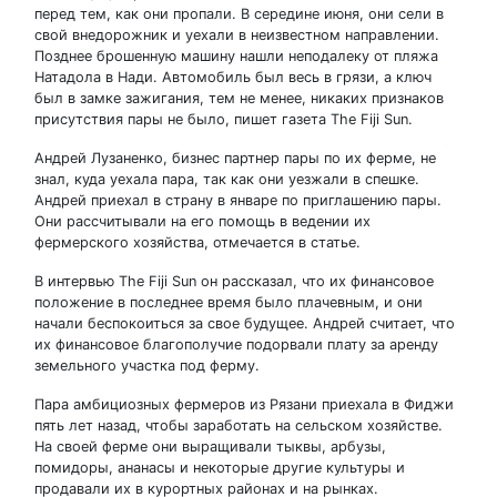
перед тем, как они пропали. В середине июня, они сели в
свой внедорожник и уехали в неизвестном направлении.
Позднее брошенную машину нашли неподалеку от пляжа
Натадола в Нади. Автомобиль был весь в грязи, а ключ
был в замке зажигания, тем не менее, никаких признаков
присутствия пары не было, пишет газета The Fiji Sun.
Андрей Лузаненко, бизнес партнер пары по их ферме, не
знал, куда уехала пара, так как они уезжали в спешке.
Андрей приехал в страну в январе по приглашению пары.
Они рассчитывали на его помощь в ведении их
фермерского хозяйства, отмечается в статье.
В интервью The Fiji Sun он рассказал, что их финансовое
положение в последнее время было плачевным, и они
начали беспокоиться за свое будущее. Андрей считает, что
их финансовое благополучие подорвали плату за аренду
земельного участка под ферму.
Пара амбициозных фермеров из Рязани приехала в Фиджи
пять лет назад, чтобы заработать на сельском хозяйстве.
На своей ферме они выращивали тыквы, арбузы,
помидоры, ананасы и некоторые другие культуры и
продавали их в курортных районах и на рынках.