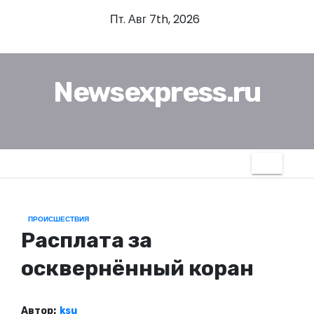
П
Пт. Авг 7th, 2026
е
р
е
Newsexpress.ru
й
т
и
к
с
о
д
ПРОИСШЕСТВИЯ
е
Расплата за
р
ж
осквернённый коран
и
м
Автор:
ksu