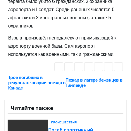
теракта было убито 6 гражданских, 2 охранника
аэропорта и 1 солдат. Среди раненых числятся 5
афганских и 3 иностранных военных, а также 5
охранников.
Взрыв произошёл неподалёку от примыкающей к
аэропорту военной базы. Сам аэропорт
используется как военными, так и гражданскими.
Трое погибших в
Н
Пожар в лагере беженцев в
результате аварии поезда в
Тайланде
Канаде
а
в
Читайте также
и
ПРОИСШЕСТВИЯ
г
Погиб спортивный