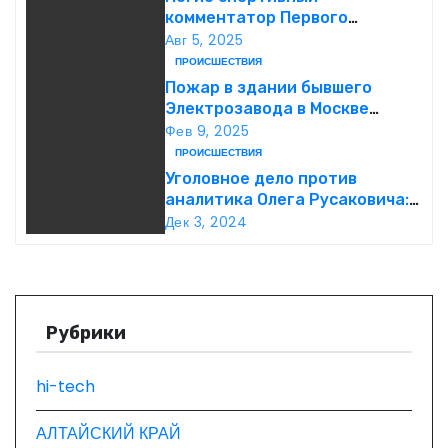
комментатор Первого
а
Александр Гришин
Авг 5, 2025
ПРОИСШЕСТВИЯ
ц
Пожар в здании бывшего
Электрозавода в Москве
и
успешно ликвидирован
Фев 9, 2025
ПРОИСШЕСТВИЯ
я
Уголовное дело против
п
аналитика Олега Русаковича:
обвинения, вымогательство и
Дек 3, 2024
о
неожиданные повороты
з
а
Рубрики
п
hi-tech
и
АЛТАЙСКИЙ КРАЙ