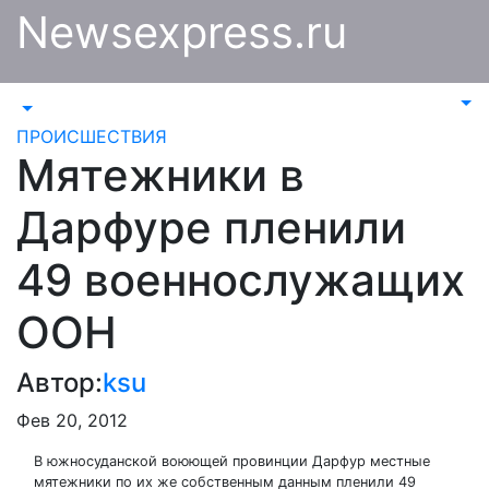
Перейти
Newsexpress.ru
к
содержимому
ПРОИСШЕСТВИЯ
Мятежники в
Дарфуре пленили
49 военнослужащих
ООН
Автор:
ksu
Фев 20, 2012
В южносуданской воюющей провинции Дарфур местные
мятежники по их же собственным данным пленили 49