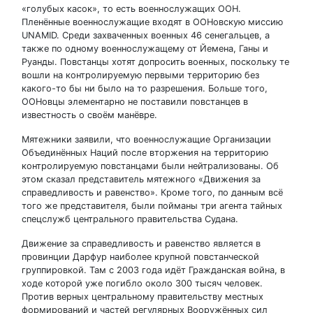
«голубых касок», то есть военнослужащих ООН.
Пленённые военнослужащие входят в ООНовскую миссию
UNAMID. Среди захваченных военных 46 сенегальцев, а
также по одному военнослужащему от Йемена, Ганы и
Руанды. Повстанцы хотят допросить военных, поскольку те
вошли на контролируемую первыми территорию без
какого-то бы ни было на то разрешения. Больше того,
ООНовцы элементарно не поставили повстанцев в
известность о своём манёвре.
Мятежники заявили, что военнослужащие Организации
Объединённых Наций после вторжения на территорию
контролируемую повстанцами были нейтрализованы. Об
этом сказал представитель мятежного «Движения за
справедливость и равенство». Кроме того, по данным всё
того же представителя, были пойманы три агента тайных
спецслужб центрального правительства Судана.
Движение за справедливость и равенство является в
провинции Дарфур наиболее крупной повстанческой
группировкой. Там с 2003 года идёт Гражданская война, в
ходе которой уже погибло около 300 тысяч человек.
Против верных центральному правительству местных
формирований и частей регулярных Вооружённых сил