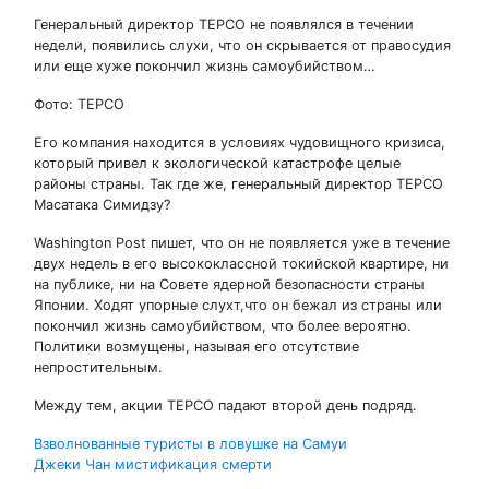
Генеральный директор TEPCO не появлялся в течении
недели, появились слухи, что он скрывается от правосудия
или еще хуже покончил жизнь самоубийством…
Фото: TEPCO
Его компания находится в условиях чудовищного кризиса,
который привел к экологической катастрофе целые
районы страны. Так где же, генеральный директор TEPCO
Масатака Симидзу?
Washington Post пишет, что он не появляется уже в течение
двух недель в его высококлассной токийской квартире, ни
на публике, ни на Совете ядерной безопасности страны
Японии. Ходят упорные слухт,что он бежал из страны или
покончил жизнь самоубийством, что более вероятно.
Политики возмущены, называя его отсутствие
непростительным.
Между тем, акции TEPCO падают второй день подряд.
Навигация
Взволнованные туристы в ловушке на Самуи
Джеки Чан мистификация смерти