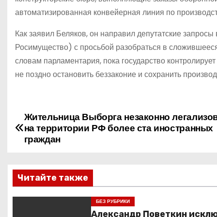
автоматизированная конвейерная линия по производст
Как заявил Беляков, он направил депутатские запросы 
Росимущество) с просьбой разобраться в сложившееся
словам парламентария, пока государство контролирует 
не поздно остановить беззаконие и сохранить произв
Жительница Выборга незаконно легализо
Н
на территории РФ более ста иностранных
а
граждан
в
Читайте также
и
г
БЕЗ РУБРИКИ
Александр Поветкин искл