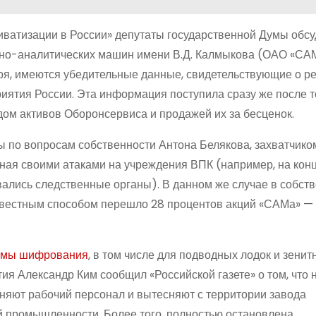
иватизации в России» депутаты государственной Думы обс
тно-аналитических машин имени В.Д. Калмыкова (ОАО «САМ
ября, имеются убедительные данные, свидетельствующие о р
ятия России. Эта информация поступила сразу же после то
дом активов Оборонсервиса и продажей их за бесценок.
ы по вопросам собственности Антона Белякова, захватчико
тная своими атаками на учреждения ВПК (например, на кон
ались следственные органы). В данном же случае в собст
звестным способом перешло 28 процентов акций «САМа» —
темы шифрования
, в том числе для подводных лодок и зенит
ия Александр Ким сообщил «Российской газете» о том, что
няют рабочий персонал и вытесняют с территории завода
 промышленности. Более того, полностью остановлена