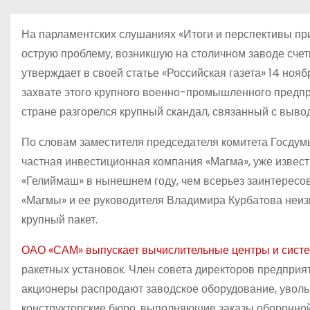
о
м
На парламентских слушаниях «Итоги и перспективы пр
у
острую проблему, возникшую на столичном заводе сче
утверждает в своей статье «Российская газета» 14 но
захвате этого крупного военно-промышленного предпри
стране разгорелся крупный скандал, связанный с выво
По словам заместителя председателя комитета Госдум
частная инвестиционная компания «Магма», уже извес
«Гелиймаш» в нынешнем году, чем всерьез заинтересов
«Магмы» и ее руководителя Владимира Курбатова неи
крупный пакет.
ОАО «САМ» выпускает вычислительные центры и сис
ракетных установок. Член совета директоров предприят
акционеры распродают заводское оборудование, уволь
конструкторские бюро, выполняющие заказы оборонной