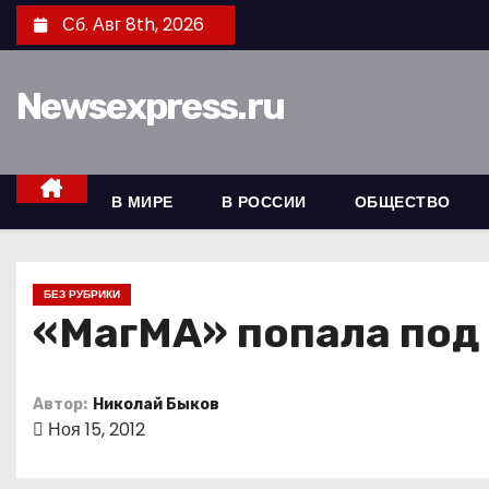
П
Сб. Авг 8th, 2026
е
р
Newsexpress.ru
е
й
т
и
В МИРЕ
В РОССИИ
ОБЩЕСТВО
к
с
о
БЕЗ РУБРИКИ
д
«МагМА» попала под
е
р
Автор:
Николай Быков
ж
Ноя 15, 2012
и
м