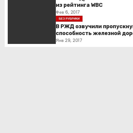
а
из рейтинга WBC
Фев 6, 2017
ц
БЕЗ РУБРИКИ
и
В РЖД озвучили пропускн
способность железной дор
я
в обход Украины
Янв 29, 2017
п
о
з
а
п
и
с