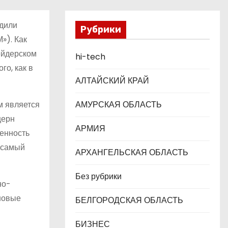
удили
Рубрики
»). Как
ейдерском
hi-tech
го, как в
АЛТАЙСКИЙ КРАЙ
м является
АМУРСКАЯ ОБЛАСТЬ
церн
АРМИЯ
венность
 самый
АРХАНГЕЛЬСКАЯ ОБЛАСТЬ
Без рубрики
но-
 новые
БЕЛГОРОДСКАЯ ОБЛАСТЬ
БИЗНЕС