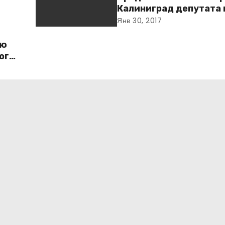
Калиниград депутата 
назвали бредящим шп
Янв 30, 2017
ую
оги