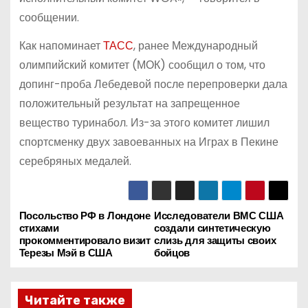
сообщении.
Как напоминает
ТАСС
, ранее Международный
олимпийский комитет (МОК) сообщил о том, что
допинг-проба Лебедевой после перепроверки дала
положительный результат на запрещенное
вещество туринабол. Из-за этого комитет лишил
спортсменку двух завоеванных на Играх в Пекине
серебряных медалей.
Посольство РФ в Лондоне
Исследователи ВМС США
Н
стихами
создали синтетическую
прокомментировало визит
слизь для защиты своих
а
Терезы Мэй в США
бойцов
в
Читайте также