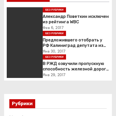
и
г
БЕЗ РУБРИКИ
Александр Поветкин исключен
а
из рейтинга WBC
Фев 6, 2017
ц
БЕЗ РУБРИКИ
Предложившего отобрать у
и
РФ Калиниград депутата из
Литвы назвали бредящим
Янв 30, 2017
я
шпротом
БЕЗ РУБРИКИ
В РЖД озвучили пропускную
п
способность железной дороги
в обход Украины
о
Янв 29, 2017
з
а
Рубрики
п