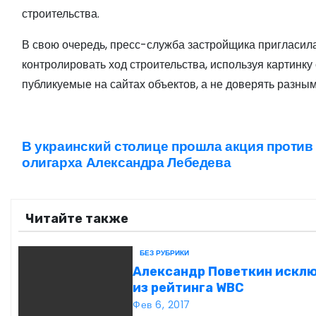
строительства.
В свою очередь, пресс-служба застройщика пригласил
контролировать ход строительства, используя картинк
публикуемые на сайтах объектов, а не доверять разн
В украинский столице прошла акция против
Н
олигарха Александра Лебедева
а
в
Читайте также
и
БЕЗ РУБРИКИ
г
Александр Поветкин искл
из рейтинга WBC
а
Фев 6, 2017