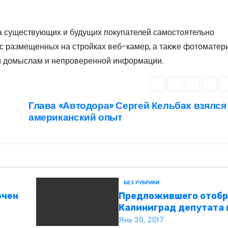
а существующих и будущих покупателей самостоятельно
у с размещенных на стройках веб-камер, а также фотоматер
ым домыслам и непроверенной информации.
Глава «Автодора» Сергей Кельбах взялся
американский опыт
БЕЗ РУБРИКИ
ючен
Предложившего отобр
Калиниград депутата 
назвали бредящим шп
Янв 30, 2017