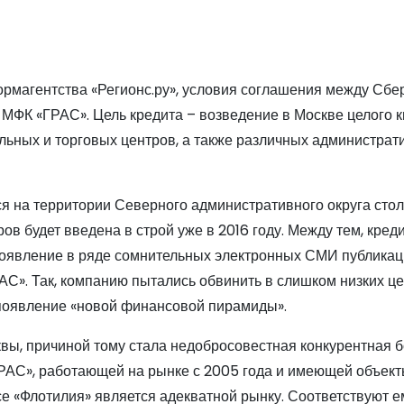
ормагентства «Регионс.ру», условия соглашения между Сбе
 МФК «ГРАС». Цель кредита – возведение в Москве целого 
льных и торговых центров, а также различных администрат
я на территории Северного административного округа стол
в будет введена в строй уже в 2016 году. Между тем, кред
 появление в ряде сомнительных электронных СМИ публикац
С». Так, компанию пытались обвинить в слишком низких це
 появление «новой финансовой пирамиды».
ы, причиной тому стала недобросовестная конкурентная б
ГРАС», работающей на рынке с 2005 года и имеющей объект
се «Флотилия» является адекватной рынку. Соответствуют е