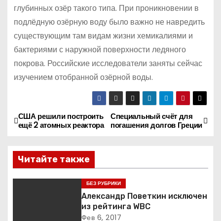
глубинных озёр такого типа. При проникновении в
подлёдную озёрную воду было важно не навредить
существующим там видам жизни хемикалиями и
бактериями с наружной поверхности ледяного
покрова. Российские исследователи заняты сейчас
изучением отобранной озёрной воды.
США решили построить
Специальный счёт для
Н
ещё 2 атомных реактора
погашения долгов Греции
а
Читайте также
в
и
БЕЗ РУБРИКИ
Александр Поветкин исключен
г
из рейтинга WBC
Фев 6, 2017