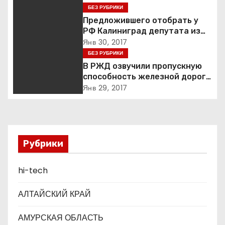
а
БЕЗ РУБРИКИ
Предложившего отобрать у
ц
РФ Калиниград депутата из
Литвы назвали бредящим
Янв 30, 2017
и
шпротом
БЕЗ РУБРИКИ
я
В РЖД озвучили пропускную
способность железной дороги
п
в обход Украины
Янв 29, 2017
о
з
Рубрики
а
п
hi-tech
и
АЛТАЙСКИЙ КРАЙ
с
АМУРСКАЯ ОБЛАСТЬ